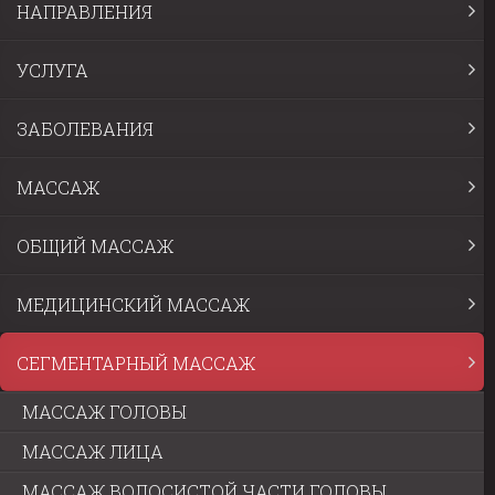
НАПРАВЛЕНИЯ
УСЛУГА
ЗАБОЛЕВАНИЯ
МАССАЖ
ОБЩИЙ МАССАЖ
МЕДИЦИНСКИЙ МАССАЖ
СЕГМЕНТАРНЫЙ МАССАЖ
МАССАЖ ГОЛОВЫ
МАССАЖ ЛИЦА
МАССАЖ ВОЛОСИСТОЙ ЧАСТИ ГОЛОВЫ